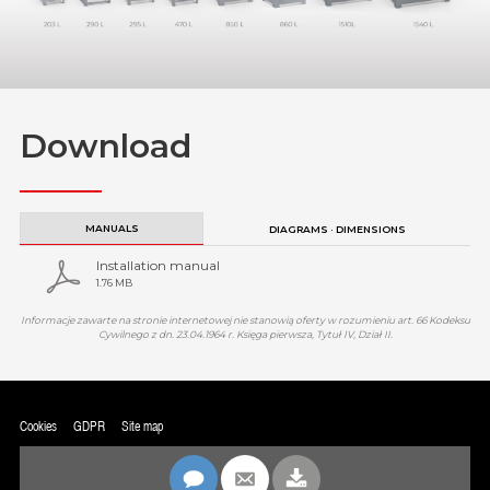
Download
MANUALS
DIAGRAMS · DIMENSIONS
Installation manual
1.76 MB
Informacje zawarte na stronie internetowej nie stanowią oferty w rozumieniu art. 66 Kodeksu
Cywilnego z dn. 23.04.1964 r. Księga pierwsza, Tytuł IV, Dział II.
Cookies
GDPR
Site map