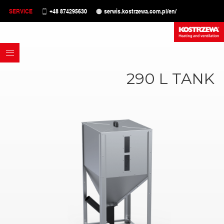
SERVICE
+48 874295630
serwis.kostrzewa.com.pl/en/
290 L TANK