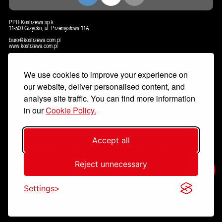
PPH Kostrzewa sp.k.
11-500 Giżycko, ul. Przemysłowa 11A
biuro@kostrzewa.com.pl
www.kostrzewa.com.pl
CONTACT
We use cookies to improve your experience on
NEWSLETTER
our website, deliver personalised content, and
analyse site traffic. You can find more information
in our
Cookie Policy.
Accept all
By sending this form you declare to have read our
data policy
and you agree with its provisions.
Sign up
Reject unnecessary
Settings