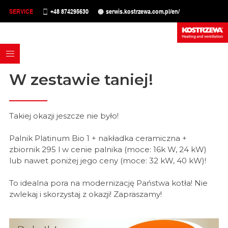
SERVICE
+48 874295630
serwis.kostrzewa.com.pl/en/
W zestawie taniej!
Takiej okazji jeszcze nie było!
Palnik Platinum Bio 1 + nakładka ceramiczna +
zbiornik 295 l w cenie palnika (moce: 16k W, 24 kW)
lub nawet poniżej jego ceny (moce: 32 kW, 40 kW)!
To idealna pora na modernizację Państwa kotła! Nie
zwlekaj i skorzystaj z okazji! Zapraszamy!