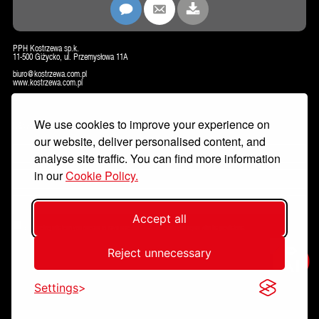
PPH Kostrzewa sp.k.
11-500 Giżycko, ul. Przemysłowa 11A
biuro@kostrzewa.com.pl
www.kostrzewa.com.pl
CONTACT
We use cookies to improve your experience on
NEWSLETTER
our website, deliver personalised content, and
analyse site traffic. You can find more information
in our
Cookie Policy.
Accept all
By sending this form you declare to have read our
data policy
and you agree with its provisions.
Sign up
Reject unnecessary
Settings